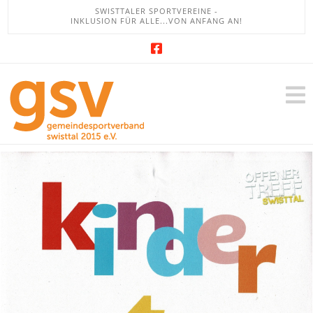
SWISTTALER SPORTVEREINE -
INKLUSION FÜR ALLE...VON ANFANG AN!
GSV
-
Gemeindesportb
Swisttal
e.V.