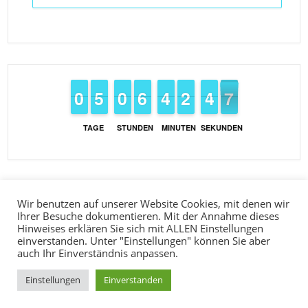
9
9
0
0
4
4
5
5
9
9
0
0
5
5
6
6
3
3
4
4
1
1
2
2
5
4
4
7
6
6
TAGE
STUNDEN
MINUTEN
SEKUNDEN
Wir benutzen auf unserer Website Cookies, mit denen wir
Ihrer Besuche dokumentieren. Mit der Annahme dieses
Hinweises erklären Sie sich mit ALLEN Einstellungen
einverstanden. Unter "Einstellungen" können Sie aber
auch Ihr Einverständnis anpassen.
POWERED BY
THEMECO
Einstellungen
Einverstanden