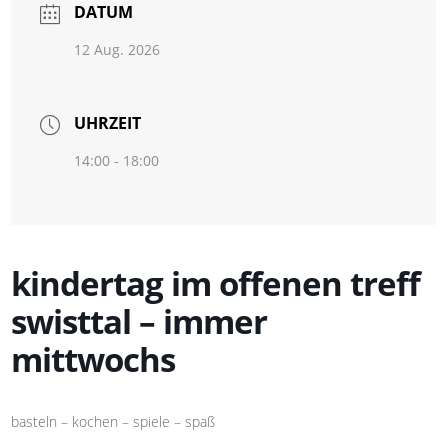
DATUM
12 Aug. 2026
UHRZEIT
14:00 - 18:00
kindertag im offenen treff
swisttal – immer
mittwochs
basteln – kochen – spiele – spaß