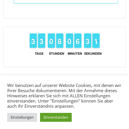
2
2
3
3
2
2
3
3
9
9
0
0
7
7
8
8
9
9
0
0
5
5
6
6
2
2
3
3
1
0
1
TAGE
STUNDEN
MINUTEN
SEKUNDEN
Wir benutzen auf unserer Website Cookies, mit denen wir
Ihrer Besuche dokumentieren. Mit der Annahme dieses
Hinweises erklären Sie sich mit ALLEN Einstellungen
einverstanden. Unter "Einstellungen" können Sie aber
auch Ihr Einverständnis anpassen.
POWERED BY
THEMECO
Einstellungen
Einverstanden