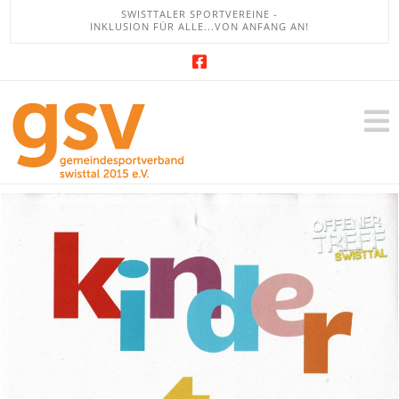
SWISTTALER SPORTVEREINE -
INKLUSION FÜR ALLE...VON ANFANG AN!
GSV
-
Gemeindesportb
Swisttal
e.V.