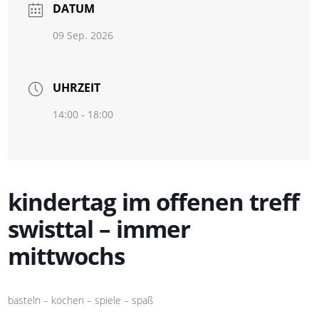
DATUM
09 Sep. 2026
UHRZEIT
14:00 - 18:00
kindertag im offenen treff
swisttal – immer
mittwochs
basteln – kochen – spiele – spaß